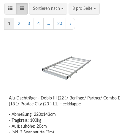
Sortieren nach
8 pro Seite
1
2
3
4
...
20
»
Alu-Dachträger - Doblo III (22-)/ Berlingo/ Partner/ Combo E
(18-)/ ProAce City (20-) L1, Heckklappe
- Abmeßung: 220x143cm
- Tragkraft: 100kg
- Aufbauhöhe: 20cm
- inkl. 2 Spanngurte (2m)