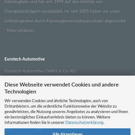
Fahrzeugteile und hat sich 1999 auf den Vertrieb von
Dachgepäckträgern spezialisiert. Im Jahr 2005 haben wir unser
Lieferprogramm durch Fahrzeuginnenausbauprodukte abgerundet.
Mehr erfahren
Eurotech Automotive
Eurotech Automotive GmbH & Co. KG
Pansastr. 34
Diese Webseite verwendet Cookies und andere
04179 Leipzig
Technologien
Wir verwenden Cookies und ähnliche Technologien, auch von
Drittanbietern, um die ordentliche Funktionsweise der Website zu
Tel.:
0341 / 4210791
gewährleisten, die Nutzung unseres Angebotes zu analysieren und Ihnen
ein bestmögliches Einkaufserlebnis bieten zu können. Weitere
Email:
info@eurotech-automotive.de
Informationen finden Sie in unserer
Datenschutzerklärung
.
Alle Akzeptieren