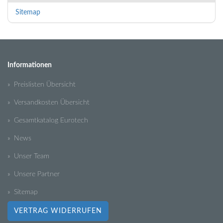
Sitemap
Informationen
» Preislisten Übersicht
» Versandkosten Übersicht
» Gesamtkatalog Eurotech
» News
» Unser Team
» Unsere Partner
» Sitemap
VERTRAG WIDERRUFEN