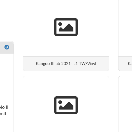
Kangoo III ab 2021- L1 TW/Vinyl
Ka
o II
mit