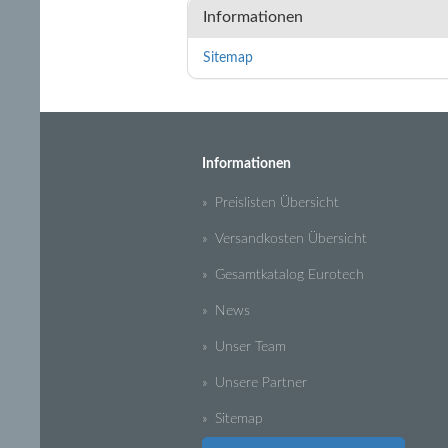
Informationen
Sitemap
Informationen
» Preislisten Übersicht
» Versandkosten Übersicht
» Gesamtkatalog Eurotech
» News
» Unser Team
» Unsere Partner
» Sitemap