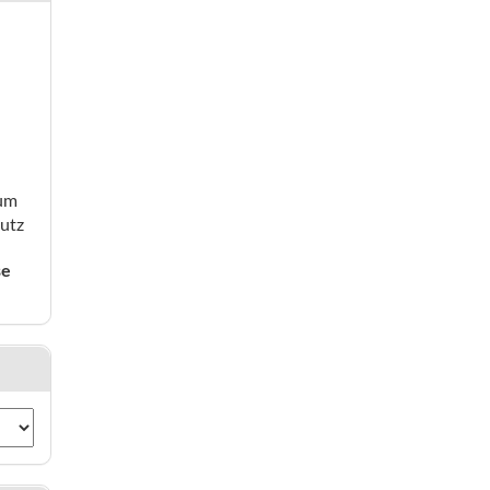
ium
utz
se