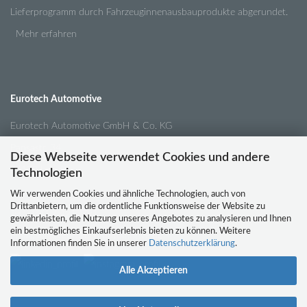
Lieferprogramm durch Fahrzeuginnenausbauprodukte abgerundet.
Mehr erfahren
Eurotech Automotive
Eurotech Automotive GmbH & Co. KG
Pansastr. 34
Diese Webseite verwendet Cookies und andere
04179 Leipzig
Technologien
Wir verwenden Cookies und ähnliche Technologien, auch von
Drittanbietern, um die ordentliche Funktionsweise der Website zu
Tel.:
0341 / 4210791
gewährleisten, die Nutzung unseres Angebotes zu analysieren und Ihnen
ein bestmögliches Einkaufserlebnis bieten zu können. Weitere
Email:
info@eurotech-automotive.de
Informationen finden Sie in unserer
Datenschutzerklärung
.
Alle Akzeptieren