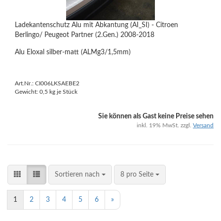
Ladekantenschutz Alu mit Abkantung (AI_SI) - Citroen
Berlingo/ Peugeot Partner (2.Gen.) 2008-2018
Alu Eloxal silber-matt (ALMg3/1,5mm)
Art.Nr.: CI006LKSAEBE2
Gewicht:
0,5
kg je Stück
Sie können als Gast keine Preise sehen
inkl. 19% MwSt. zzgl.
Versand
Sortieren nach
8 pro Seite
1
2
3
4
5
6
»