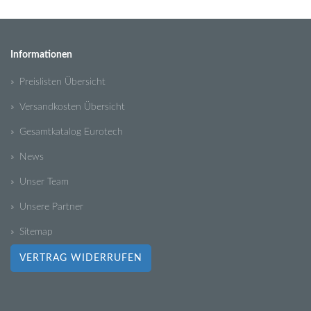
Informationen
» Preislisten Übersicht
» Versandkosten Übersicht
» Gesamtkatalog Eurotech
» News
» Unser Team
» Unsere Partner
» Sitemap
VERTRAG WIDERRUFEN