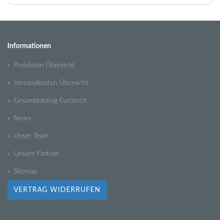
Informationen
» Preislisten Übersicht
» Versandkosten Übersicht
» Gesamtkatalog Eurotech
» News
» Unser Team
» Unsere Partner
» Sitemap
VERTRAG WIDERRUFEN