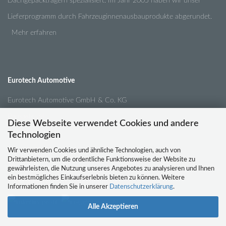
Dachgepäckträgern spezialisiert. Im Jahr 2005 haben wir unser
Lieferprogramm durch Fahrzeuginnenausbauprodukte abgerundet.
Mehr erfahren
Eurotech Automotive
Eurotech Automotive GmbH & Co. KG
Pansastr. 34
Diese Webseite verwendet Cookies und andere
04179 Leipzig
Technologien
Wir verwenden Cookies und ähnliche Technologien, auch von
Drittanbietern, um die ordentliche Funktionsweise der Website zu
Tel.:
0341 / 4210791
gewährleisten, die Nutzung unseres Angebotes zu analysieren und Ihnen
ein bestmögliches Einkaufserlebnis bieten zu können. Weitere
Email:
info@eurotech-automotive.de
Informationen finden Sie in unserer
Datenschutzerklärung
.
Alle Akzeptieren