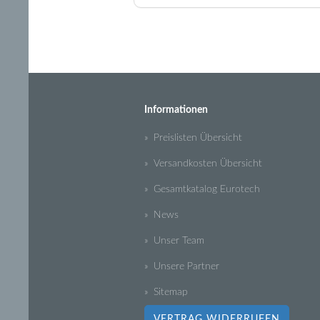
Informationen
» Preislisten Übersicht
» Versandkosten Übersicht
» Gesamtkatalog Eurotech
» News
» Unser Team
» Unsere Partner
» Sitemap
VERTRAG WIDERRUFEN