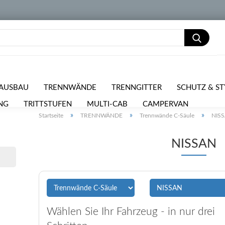
AUSBAU
TRENNWÄNDE
TRENNGITTER
SCHUTZ & ST
NG
TRITTSTUFEN
MULTI-CAB
CAMPERVAN
PKW 
»
»
»
Startseite
TRENNWÄNDE
Trennwände C-Säule
NIS
RPOSTEN
NISSAN
Wählen Sie Ihr Fahrzeug - in nur drei