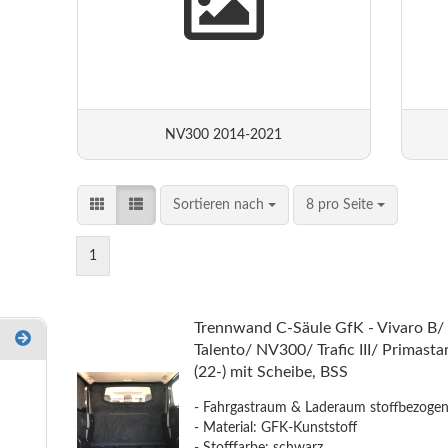
NV300 2014-2021
Sortieren nach
8 pro Seite
1
Trennwand C-Säule GfK - Vivaro B/
Talento/ NV300/ Trafic III/ Primasta
(22-) mit Scheibe, BSS
- Fahrgastraum & Laderaum stoffbezoge
- Material: GFK-Kunststoff