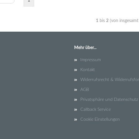
1
1
bis
2
(von insgesam
Mehr über...
Impressum
Kontakt
Widerrufsrecht & Widerrufsfo
AGB
Privatsphäre und Datenschutz
Callback Service
Cookie Einstellungen