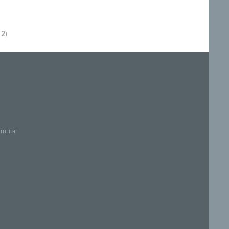
t
2
)
rmular