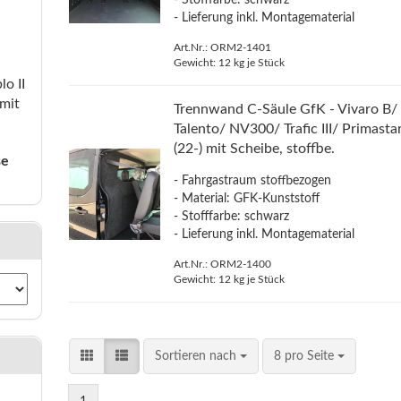
- Stofffarbe: schwarz
- Lieferung inkl. Montagematerial
Art.Nr.: ORM2-1401
Gewicht:
12
kg je Stück
o II
mit
Trennwand C-Säule GfK - Vivaro B/
Talento/ NV300/ Trafic III/ Primasta
(22-) mit Scheibe, stoffbe.
se
- Fahrgastraum stoffbezogen
- Material: GFK-Kunststoff
- Stofffarbe: schwarz
- Lieferung inkl. Montagematerial
Art.Nr.: ORM2-1400
Gewicht:
12
kg je Stück
Sortieren nach
8 pro Seite