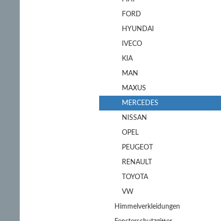
FORD
HYUNDAI
IVECO
KIA
MAN
MAXUS
MERCEDES
NISSAN
OPEL
PEUGEOT
RENAULT
TOYOTA
VW
Himmelverkleidungen