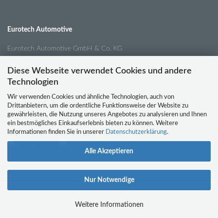
Eurotech Automotive
Eurotech Automotive GmbH & Co. KG
Pansastr. 34
Diese Webseite verwendet Cookies und andere
04179 Leipzig
Technologien
Wir verwenden Cookies und ähnliche Technologien, auch von
Drittanbietern, um die ordentliche Funktionsweise der Website zu
Tel.:
0341 / 4210791
gewährleisten, die Nutzung unseres Angebotes zu analysieren und Ihnen
ein bestmögliches Einkaufserlebnis bieten zu können. Weitere
Email:
info@eurotech-automotive.de
Informationen finden Sie in unserer
Datenschutzerklärung
.
Alle Akzeptieren
Nur Notwendige
© 2024 | Eurotech Automotive GmbH & Co. KG
Weitere Informationen