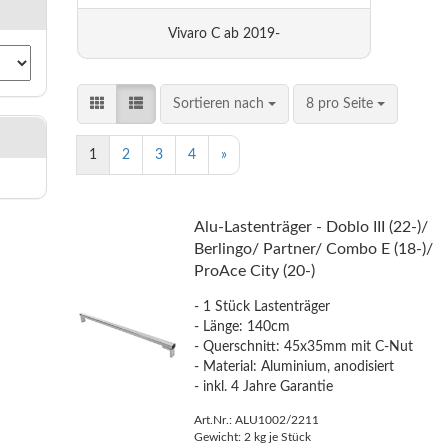
Vivaro C ab 2019-
Sortieren nach
8 pro Seite
1
2
3
4
»
Alu-Lastenträger - Doblo III (22-)/
Berlingo/ Partner/ Combo E (18-)/
ProAce City (20-)
- 1 Stück Lastenträger
- Länge: 140cm
- Querschnitt: 45x35mm mit C-Nut
- Material: Aluminium, anodisiert
- inkl. 4 Jahre Garantie
Art.Nr.: ALU1002/2211
Gewicht:
2
kg je Stück