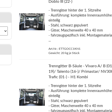
Doblo III (22-)
- Trenngitter hinter der 1. Sitzreihe
- Ausführung: komplette Innenraumhöhe
einteilig
- Stahl, schwarz gepulvert
- Gitter, Maschenweite 40 x 40 mm
- fahrzeugspezifisch inkl. Montagemateria
...
Art.Nr.: ETTGOCC1KN1
Gewicht:
20
kg je Stück
Trenngitter B-Säule - Vivaro A/ B (01
19)/ Talento (16-)/ Primastar/ NV30
Trafic (01-) - H1 Kombi
- Trenngitter hinter der 1. Sitzreihe
- Ausführung: komplette Innenraumhöhe
einteilig
- Stahl, schwarz gepulvert
- Gitter, Maschenweite 40 x 40 mm
- fahrzeugspezifisch inkl. Montagemateria