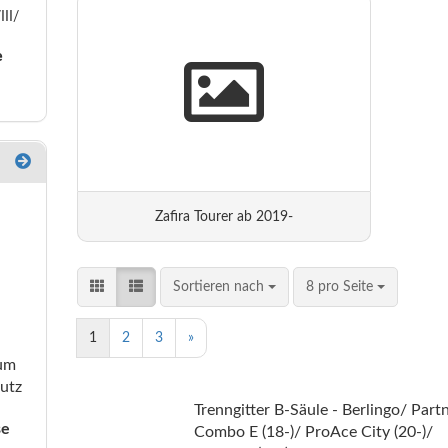
III/
e
Zafira Tourer ab 2019-
Sortieren nach
8 pro Seite
1
2
3
»
ium
utz
Trenngitter B-Säule - Berlingo/ Part
se
Combo E (18-)/ ProAce City (20-)/