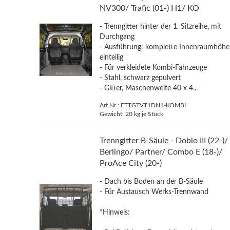
NV300/ Trafic (01-) H1/ KO
- Trenngitter hinter der 1. Sitzreihe, mit
Durchgang
- Ausführung: komplette Innenraumhöhe
einteilig
- Für verkleidete Kombi-Fahrzeuge
- Stahl, schwarz gepulvert
- Gitter, Maschenweite 40 x 4...
Art.Nr.: ETTGTVT1DN1-KOMBI
Gewicht:
20
kg je Stück
Trenngitter B-Säule - Doblo III (22-)/
Berlingo/ Partner/ Combo E (18-)/
ProAce City (20-)
- Dach bis Boden an der B-Säule
- Für Austausch Werks-Trennwand
*Hinweis: