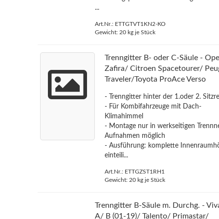
...
Art.Nr.: ETTGTVT1KN2-KO
Gewicht:
20
kg je Stück
Trenngitter B- oder C-Säule - Ope
Zafira/ Citroen Spacetourer/ Pe
Traveler/Toyota ProAce Verso
- Trenngitter hinter der 1.oder 2. Sitzr
- Für Kombifahrzeuge mit Dach-
Klimahimmel
- Montage nur in werkseitigen Trennn
Aufnahmen möglich
- Ausführung: komplette Innenraumh
einteili...
Art.Nr.: ETTGZST1RH1
Gewicht:
20
kg je Stück
Trenngitter B-Säule m. Durchg. - Viv
A/ B (01-19)/ Talento/ Primastar/