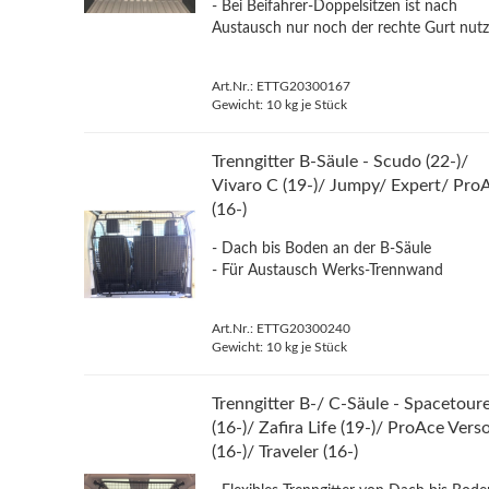
- Bei Beifahrer-Doppelsitzen ist nach
Austausch nur noch der rechte Gurt nutz
Art.Nr.: ETTG20300167
Gewicht:
10
kg je Stück
Trenngitter B-Säule - Scudo (22-)/
Vivaro C (19-)/ Jumpy/ Expert/ Pro
(16-)
- Dach bis Boden an der B-Säule
- Für Austausch Werks-Trennwand
Art.Nr.: ETTG20300240
Gewicht:
10
kg je Stück
Trenngitter B-/ C-Säule - Spacetour
(16-)/ Zafira Life (19-)/ ProAce Vers
(16-)/ Traveler (16-)