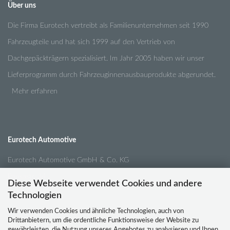
Über uns
Die Firma Eurotech vertreibt als Familienunternehmen seit 1990
Fahrzeugteile und hat sich 1999 auf den Vertrieb von
Dachgepäckträgern spezialisiert. Im Jahr 2005 haben wir unser
Lieferprogramm durch Fahrzeuginnenausbauprodukte abgerundet.
Mehr erfahren
Eurotech Automotive
Eurotech Automotive GmbH & Co. KG
Pansastr. 34
Diese Webseite verwendet Cookies und andere
04179 Leipzig
Technologien
Wir verwenden Cookies und ähnliche Technologien, auch von
Drittanbietern, um die ordentliche Funktionsweise der Website zu
Tel.:
0341 / 4210791
gewährleisten, die Nutzung unseres Angebotes zu analysieren und Ihnen