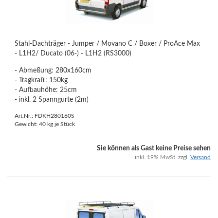
Stahl-Dachträger - Jumper / Movano C / Boxer / ProAce Max
- L1H2/ Ducato (06-) - L1H2 (RS3000)
- Abmeßung: 280x160cm
- Tragkraft: 150kg
- Aufbauhöhe: 25cm
- inkl. 2 Spanngurte (2m)
Art.Nr.: FDKH280160S
Gewicht:
40
kg je Stück
Sie können als Gast keine Preise sehen
inkl. 19% MwSt. zzgl.
Versand