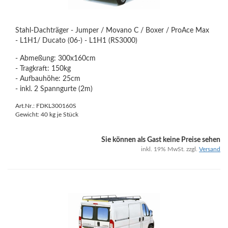
Stahl-Dachträger - Jumper / Movano C / Boxer / ProAce Max
- L1H1/ Ducato (06-) - L1H1 (RS3000)
- Abmeßung: 300x160cm
- Tragkraft: 150kg
- Aufbauhöhe: 25cm
- inkl. 2 Spanngurte (2m)
Art.Nr.: FDKL300160S
Gewicht:
40
kg je Stück
Sie können als Gast keine Preise sehen
inkl. 19% MwSt. zzgl.
Versand