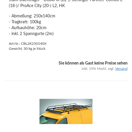
Stahl-Dachträger - Doblo III (22-)/ Berlingo/ Partner/ Combo E
(18-)/ ProAce City (20-) L2, HK
- Abmeßung: 250x140cm
- Tragkraft: 100kg
- Aufbauhöhe: 20cm
- inkl. 2 Spanngurte (2m)
Art.Nr.: CBL2K250140X
Gewicht:
30
kg je Stück
Sie können als Gast keine Preise sehen
inkl. 19% MwSt. zzgl.
Versand