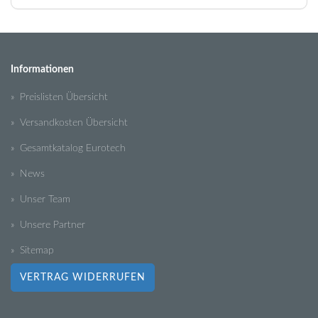
Informationen
» Preislisten Übersicht
» Versandkosten Übersicht
» Gesamtkatalog Eurotech
» News
» Unser Team
» Unsere Partner
» Sitemap
VERTRAG WIDERRUFEN