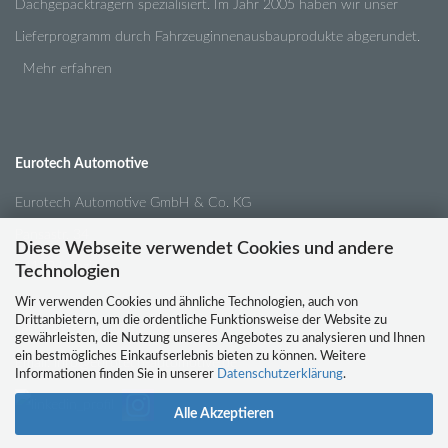
Dachgepäckträgern spezialisiert. Im Jahr 2005 haben wir unser
Lieferprogramm durch Fahrzeuginnenausbauprodukte abgerundet.
Mehr erfahren
Eurotech Automotive
Eurotech Automotive GmbH & Co. KG
Pansastr. 34
Diese Webseite verwendet Cookies und andere
04179 Leipzig
Technologien
Wir verwenden Cookies und ähnliche Technologien, auch von
Drittanbietern, um die ordentliche Funktionsweise der Website zu
Tel.:
0341 / 4210791
gewährleisten, die Nutzung unseres Angebotes zu analysieren und Ihnen
ein bestmögliches Einkaufserlebnis bieten zu können. Weitere
Email:
info@eurotech-automotive.de
Informationen finden Sie in unserer
Datenschutzerklärung
.
Alle Akzeptieren