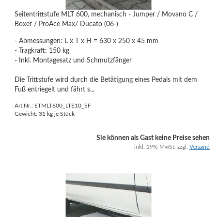
Seitentrittstufe MLT 600, mechanisch - Jumper / Movano C /
Boxer / ProAce Max/ Ducato (06-)
- Abmessungen: L x T x H = 630 x 250 x 45 mm
- Tragkraft: 150 kg
- Inkl. Montagesatz und Schmutzfänger
Die Trittstufe wird durch die Betätigung eines Pedals mit dem
Fuß entriegelt und fährt s...
Art.Nr.: ETMLT600_LTE10_SF
Gewicht:
31
kg je Stück
Sie können als Gast keine Preise sehen
inkl. 19% MwSt. zzgl.
Versand