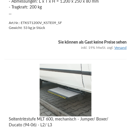
- Abmessungen: L x T x H = 1.200 x 250 x 80 mm
- Tragkraft: 200 kg
...
Art.Nr.: ETKST1200V_KSTE09_SF
Gewicht:
53
kg je Stück
Sie können als Gast keine Preise sehen
inkl. 19% MwSt. zzgl.
Versand
Seitentrittstufe MLT 600, mechanisch - Jumper/ Boxer/
Ducato (94-06) - L2/ L3