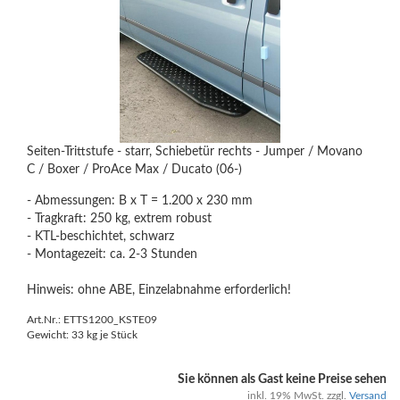
Seiten-Trittstufe - starr, Schiebetür rechts - Jumper / Movano
C / Boxer / ProAce Max / Ducato (06-)
- Abmessungen: B x T = 1.200 x 230 mm
- Tragkraft: 250 kg, extrem robust
- KTL-beschichtet, schwarz
- Montagezeit: ca. 2-3 Stunden
Hinweis: ohne ABE, Einzelabnahme erforderlich!
Art.Nr.: ETTS1200_KSTE09
Gewicht:
33
kg je Stück
Sie können als Gast keine Preise sehen
inkl. 19% MwSt. zzgl.
Versand