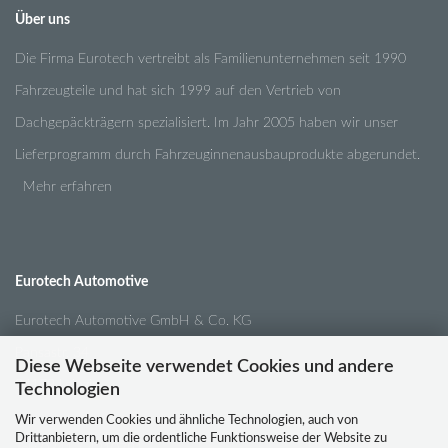
Über uns
Die Firma Eurotech vertreibt als Familienunternehmen seit 1990
Fahrzeugteile und hat sich 1999 auf den Vertrieb von
Dachgepäckträgern spezialisiert. Im Jahr 2005 haben wir unser
Lieferprogramm durch Fahrzeuginnenausbauprodukte abgerundet.
Mehr erfahren
Eurotech Automotive
Eurotech Automotive GmbH & Co. KG
Pansastr. 34
Diese Webseite verwendet Cookies und andere
04179 Leipzig
Technologien
Wir verwenden Cookies und ähnliche Technologien, auch von
Drittanbietern, um die ordentliche Funktionsweise der Website zu