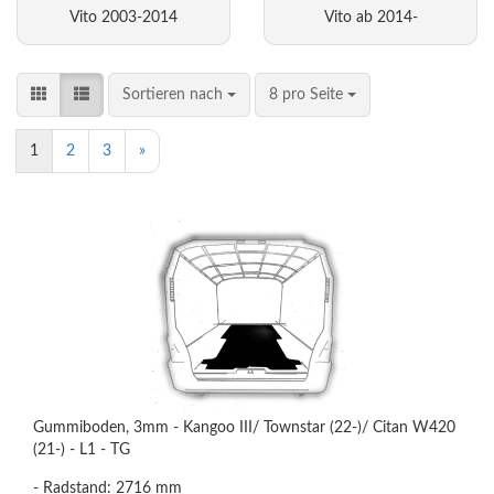
Vito 2003-2014
Vito ab 2014-
Sortieren nach
8 pro Seite
1
2
3
»
Gummiboden, 3mm - Kangoo III/ Townstar (22-)/ Citan W420
(21-) - L1 - TG
- Radstand: 2716 mm