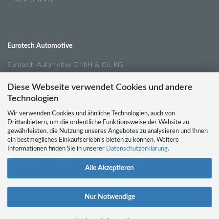
Eurotech Automotive
Eurotech Automotive GmbH & Co. KG
Pansastr. 34
Diese Webseite verwendet Cookies und andere
04179 Leipzig
Technologien
Wir verwenden Cookies und ähnliche Technologien, auch von
Drittanbietern, um die ordentliche Funktionsweise der Website zu
Tel.:
0341 / 4210791
gewährleisten, die Nutzung unseres Angebotes zu analysieren und Ihnen
ein bestmögliches Einkaufserlebnis bieten zu können. Weitere
Email:
info@eurotech-automotive.de
Informationen finden Sie in unserer
Datenschutzerklärung
.
Alle Akzeptieren
Nur Notwendige
© 2024 | Eurotech Automotive GmbH & Co. KG