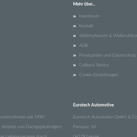
Mehr über...
Impressum
Kontakt
Widerrufsrecht & Widerrufsfo
AGB
Privatsphäre und Datenschutz
Callback Service
Cookie Einstellungen
Eurotech Automotive
enunternehmen seit 1990
Eurotech Automotive GmbH & Co
n Vertrieb von Dachgepäckträgern
Pansastr. 34
nser Lieferprogramm durch
04179 Leipzig