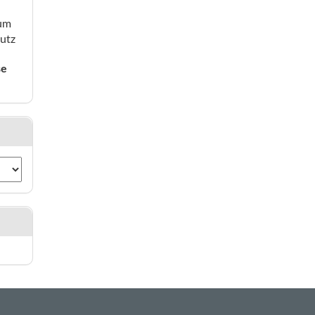
ium
utz
se