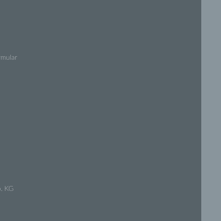
rmular
. KG