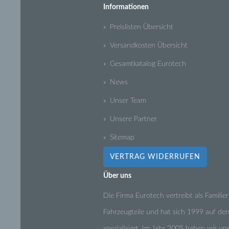
Informationen
» Preislisten Übersicht
» Versandkosten Übersicht
» Gesamtkatalog Eurotech
» News
» Unser Team
» Unsere Partner
» Sitemap
VERTRAG WIDERRUFEN
Über uns
Die Firma Eurotech vertreibt als Famili
Fahrzeugteile und hat sich 1999 auf de
spezialisiert. Im Jahr 2005 haben wir u