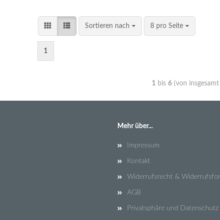
Sortieren nach
8 pro Seite
1
1
bis
6
(von insgesam
Mehr über...
Impressum
Kontakt
Widerrufsrecht & Widerrufsfo
AGB
Privatsphäre und Datenschutz