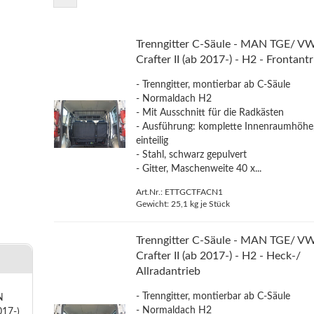
Trenngitter C-Säule - MAN TGE/ V
Crafter II (ab 2017-) - H2 - Frontant
- Trenngitter, montierbar ab C-Säule
- Normaldach H2
- Mit Ausschnitt für die Radkästen
- Ausführung: komplette Innenraumhöhe
einteilig
- Stahl, schwarz gepulvert
- Gitter, Maschenweite 40 x...
Art.Nr.: ETTGCTFACN1
Gewicht:
25,1
kg je Stück
Trenngitter C-Säule - MAN TGE/ V
Crafter II (ab 2017-) - H2 - Heck-/
Allradantrieb
- Trenngitter, montierbar ab C-Säule
N
- Normaldach H2
017-)