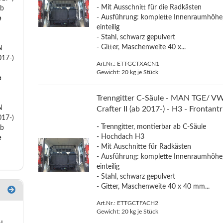
- Mit Ausschnitt für die Radkästen
eb
- Ausführung: komplette Innenraumhöhe
e
einteilig
- Stahl, schwarz gepulvert
- Gitter, Maschenweite 40 x...
N
017-)
Art.Nr.: ETTGCTXACN1
Gewicht:
20
kg je Stück
e
Trenngitter C-Säule - MAN TGE/ V
N
Crafter II (ab 2017-) - H3 - Frontant
017-)
- Trenngitter, montierbar ab C-Säule
eb
- Hochdach H3
e
- Mit Auschnitte für Radkästen
- Ausführung: komplette Innenraumhöhe
einteilig
- Stahl, schwarz gepulvert
- Gitter, Maschenweite 40 x 40 mm...
Art.Nr.: ETTGCTFACH2
Gewicht:
20
kg je Stück