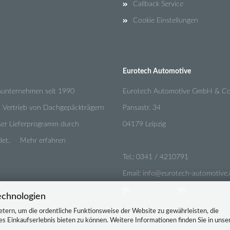
Callback Service
Cookie Einstellungen
Eurotech Automotive
enunternehmen seit 1990
Eurotech Automotive GmbH & Co
n Vertrieb von Dachgepäckträgern
Pansastr. 34
nser Lieferprogramm durch
04179 Leipzig
undet.
Mehr erfahren
Tel.:
0341 / 4210791
Email:
info@eurotech-automotive.
echnologien
tern, um die ordentliche Funktionsweise der Website zu gewährleisten, die
 Einkaufserlebnis bieten zu können. Weitere Informationen finden Sie in unse