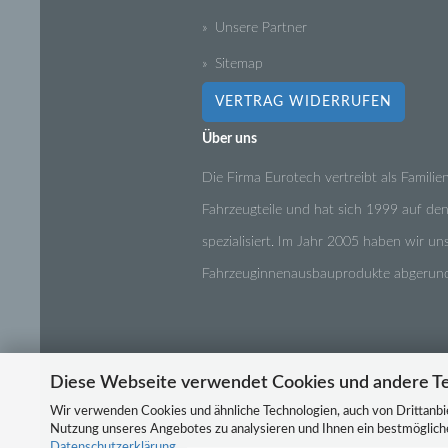
» Unsere Partner
» Sitemap
VERTRAG WIDERRUFEN
Über uns
Die Firma Eurotech vertreibt als Famili
Fahrzeugteile und hat sich 1999 auf de
spezialisiert. Im Jahr 2005 haben wir u
Fahrzeuginnenausbauprodukte abger
Diese Webseite verwendet Cookies und andere T
Wir verwenden Cookies und ähnliche Technologien, auch von Drittanbie
Nutzung unseres Angebotes zu analysieren und Ihnen ein bestmögliches
Datenschutzerklärung
.