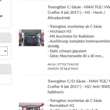
l
Trenngitter C-Säule - MAN TGE/ V
Crafter II (ab 2017-) - H3 - Heck-/
se
Allradantrieb
- Trenngitter, montierbar ab C-Säule
- Hochdach H3
- Mit Auschnitte für Radkästen
- Ausführung: komplette Innenraumhöhe
einteilig
- Stahl, schwarz gepulvert
- Gitter, Maschenweite 40 x 40 mm...
Art.Nr.: ETTGCTXACH2
Gewicht:
20
kg je Stück
Trenngitter C/D-Säule - MAN TGE/
Crafter II (ab 2017-) - H2/ 4x4/ RW
halbhoch
- Trenngitter, montierbar ab C-Säule
- Normaldach H2