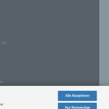
. KG
de
Alle Akzeptieren
rer
Nur Notwendige