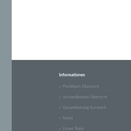
Informationen
» Preislisten Übersicht
» Versandkosten Übersicht
» Gesamtkatalog Eurotech
» News
» Unser Team