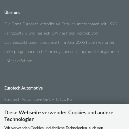
Über uns
Die Firma Eurotech vertreibt als Familienunternehmen seit 1990
Fahrzeugteile und hat sich 1999 auf den Vertrieb von
Dachgepäckträgern spezialisiert. Im Jahr 2005 haben wir unser
Lieferprogramm durch Fahrzeuginnenausbauprodukte abgerundet.
Mehr erfahren
Eurotech Automotive
Eurotech Automotive GmbH & Co. KG
Pansastr. 34
Diese Webseite verwendet Cookies und andere
04179 Leipzig
Technologien
Wir verwenden Cookies und ähnliche Technologien, auch von