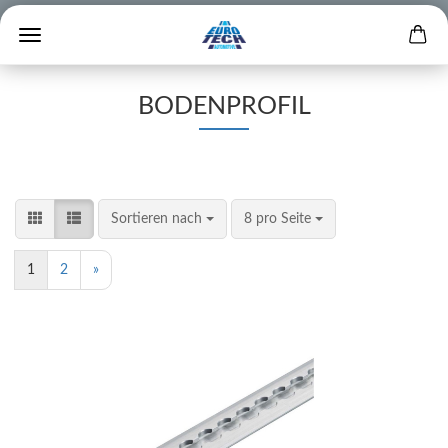
BODENPROFIL
Sortieren nach
8 pro Seite
1
2
»