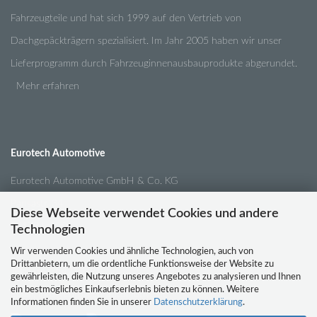
Fahrzeugteile und hat sich 1999 auf den Vertrieb von
Dachgepäckträgern spezialisiert. Im Jahr 2005 haben wir unser
Lieferprogramm durch Fahrzeuginnenausbauprodukte abgerundet.
Mehr erfahren
Eurotech Automotive
Eurotech Automotive GmbH & Co. KG
Pansastr. 34
Diese Webseite verwendet Cookies und andere
04179 Leipzig
Technologien
Wir verwenden Cookies und ähnliche Technologien, auch von
Drittanbietern, um die ordentliche Funktionsweise der Website zu
Tel.:
0341 / 4210791
gewährleisten, die Nutzung unseres Angebotes zu analysieren und Ihnen
ein bestmögliches Einkaufserlebnis bieten zu können. Weitere
Email:
info@eurotech-automotive.de
Informationen finden Sie in unserer
Datenschutzerklärung
.