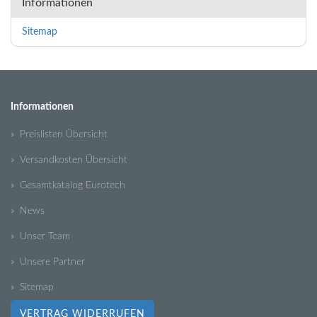
Informationen
Sitemap
Informationen
» Preislisten Übersicht
» Versandkosten Übersicht
» Gesamtkatalog Eurotech
» News
» Unser Team
» Unsere Partner
» Sitemap
VERTRAG WIDERRUFEN